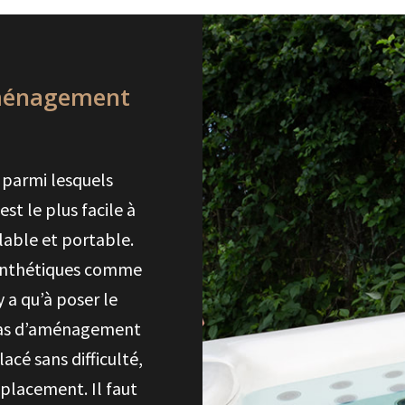
aménagement
 parmi lesquels
st le plus facile à
flable et portable.
 synthétiques comme
’y a qu’à poser le
t pas d’aménagement
acé sans difficulté,
mplacement. Il faut