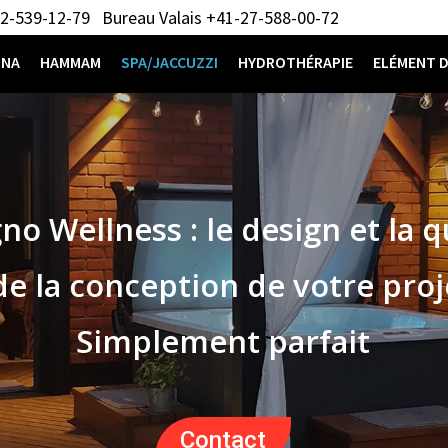
2-539-12-79
Bureau Valais +41-27-588-00-72
UNA
HAMMAM
SPA/JACCUZZI
HYDROTHÉRAPIE
ELÉMENT D
no Wellness : le design et la q
de la conception de votre pro
Simplement parfait
Contact