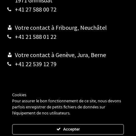
1971 Grimisuat
+41 27 588 00 72
Votre contact à Fribourg, Neuchâtel
+41 21 588 01 22
Votre contact à Genève, Jura, Berne
+41 22 539 12 79
Contact
Cookies
Pour assurer le bon fonctionnement de ce site, nous devons
Cookies
parfois enregistrer de petits fichiers de données sur
l'équipement de nos utilisateurs.
Vie privée
Accepter